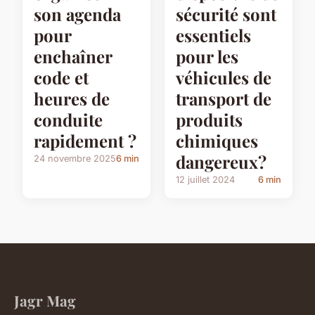
son agenda
sécurité sont
pour
essentiels
enchaîner
pour les
code et
véhicules de
heures de
transport de
conduite
produits
rapidement ?
chimiques
dangereux?
24 novembre 2025
6 min
12 juillet 2024
6 min
Jagr Mag