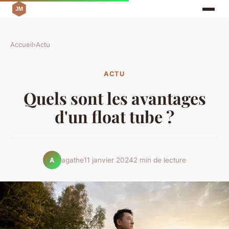
Accueil
›
Actu
ACTU
Quels sont les avantages
d'un float tube ?
agathe
11 janvier 2024
2 min de lecture
A