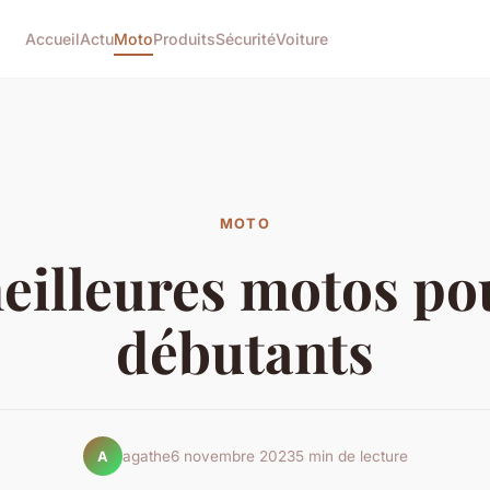
Accueil
Actu
Moto
Produits
Sécurité
Voiture
MOTO
eilleures motos po
débutants
agathe
6 novembre 2023
5 min de lecture
A