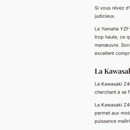
Si vous rêvez d
judicieux.
La Yamaha YZF-R
trop haute, ce q
manœuvre. Son m
excellent compro
La Kawasak
La Kawasaki Z40
cherchant à se f
La Kawasaki Z40
permet aux motar
puissance maîtr