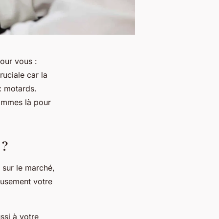
pour vous :
ruciale car la
x motards.
sommes là pour
 ?
 sur le marché,
eusement votre
ssi à votre