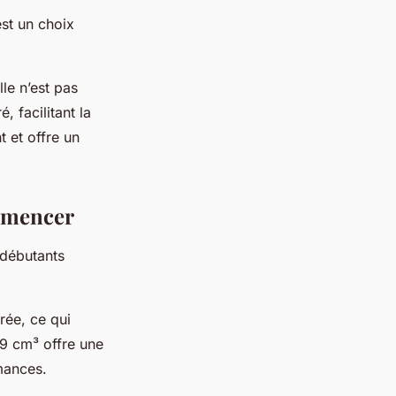
st un choix
le n’est pas
, facilitant la
 et offre un
mmencer
 débutants
rée, ce qui
99 cm³ offre une
mances.