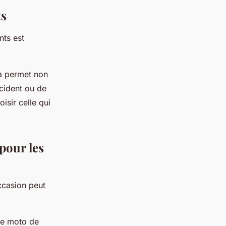
ts
nts est
la permet non
ccident ou de
isir celle qui
pour les
ccasion peut
ne moto de