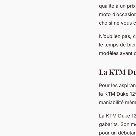
qualité à un pri
moto d’occasion
choisi ne vous c
N’oubliez pas, c
le temps de bien
modèles avant de
La KTM Duk
Pour les aspiran
la KTM Duke 125
maniabilité même
La KTM Duke 125
gabarits. Son mo
pour un débutan